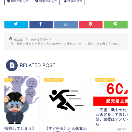
物事の捉え方
物事の考え方
物事の見方
HOME
幸せな習慣作り
物事の捉え方と見方で人生はガラリと変わる！全てに感謝できる考え方とは？
RELATED POST
な習慣作り
幸せな習慣作り
幸せな習慣作り
「完璧主義やめたい
己否定をして苦しん
話。完璧はデメリッ
ら...
被害妄想してしまう】
【すぐやる】と人生変わ
2019年4