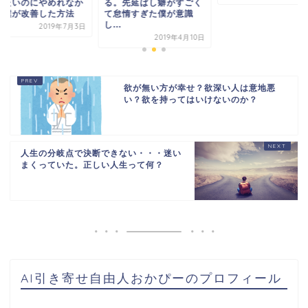
めたいのにやめれなか
る。先延ばし癖がすごく
た僕が改善した方法
て怠惰すぎた僕が意識
し...
2019年7月3日
2019年4月10日
欲が無い方が幸せ？欲深い人は意地悪
い？欲を持ってはいけないのか？
人生の分岐点で決断できない・・・迷い
まくっていた。正しい人生って何？
AI引き寄せ自由人おかぴーのプロフィール