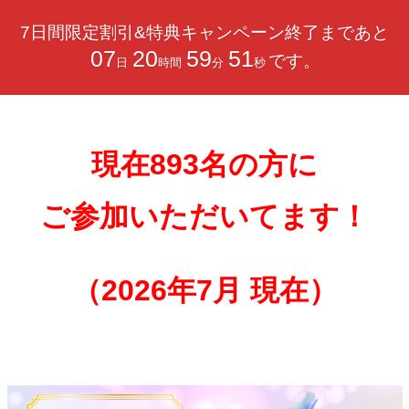
7日間限定割引&特典キャンペーン終了まであと
07
20
59
49
です。
日
時間
分
秒
現在893名の方に
ご参加いただいてます！
（2026年7月 現在）