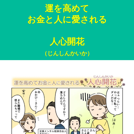
運を高めて
お金と人に愛される
人心開花
（じんしんかいか）