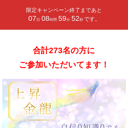
限定キャンペーン終了まであと
07
08
59
50
です。
日
時間
分
秒
合計273名の方に
ご参加いただいてます！