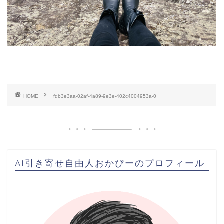
HOME
fdb3e3aa-02af-4a89-9e3e-402c4004953a-0
AI引き寄せ自由人おかぴーのプロフィール