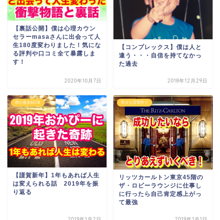
【裏話公開】僕は心理カウン
セラーmasaさんに出会って人
生180度変わりました！気にな
【コンプレックス】僕は人と
る評判や口コミ全て暴露しま
違う・・・自信を持てなかっ
す！
た過去
2020年10月7日
2018年12月29日
僕の過去&日常
幸せな習慣作り
【謹賀新年】1年もあれば人生
リッツカールトン東京45階の
は変えられる話 2019年を振
ザ・ロビーラウンジに仕事し
り返る
に行ったら自己肯定感上がっ
て最強
2019年1月2日
2019年1月1日