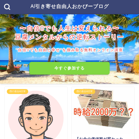
AI引き寄せ自由人おかぴーブログ
〜自信0でも人生は変えられる〜
豆腐メンタルからの逆転ストーリー
“自信0でも自由と幸せ"を掴み取る無料オンライン講座
今すぐ参加する
僕の過去&日常
僕の過去&日常
【お金の価値観が変わった